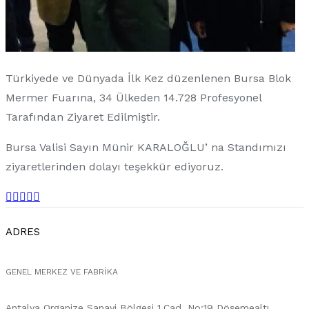
Türkiyede ve Dünyada İlk Kez düzenlenen Bursa Blok
Mermer Fuarına, 34 Ülkeden 14.728 Profesyonel
Tarafından Ziyaret Edilmiştir.
Bursa Valisi Sayın Münir KARALOĞLU’ na Standımızı
ziyaretlerinden dolayı teşekkür ediyoruz.
ADRES
GENEL MERKEZ VE FABRIKA
Antalya Organize Sanayi Bölgesi 1.Cad. No:19 Döşemealtı